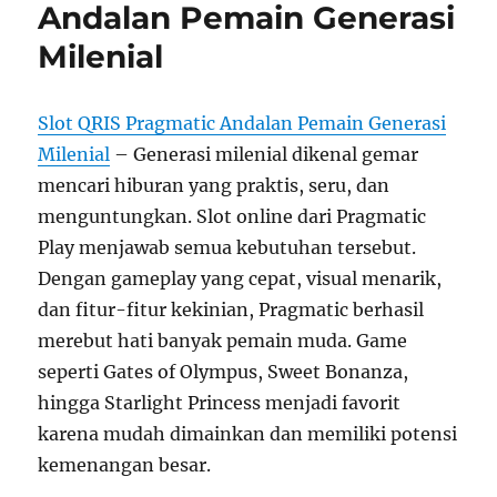
Game
Andalan Pemain Generasi
Slot
Milenial
Online
Slot QRIS Pragmatic Andalan Pemain Generasi
Milenial
– Generasi milenial dikenal gemar
mencari hiburan yang praktis, seru, dan
menguntungkan. Slot online dari Pragmatic
Play menjawab semua kebutuhan tersebut.
Dengan gameplay yang cepat, visual menarik,
dan fitur-fitur kekinian, Pragmatic berhasil
merebut hati banyak pemain muda. Game
seperti Gates of Olympus, Sweet Bonanza,
hingga Starlight Princess menjadi favorit
karena mudah dimainkan dan memiliki potensi
kemenangan besar.