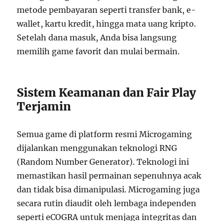
metode pembayaran seperti transfer bank, e-
wallet, kartu kredit, hingga mata uang kripto.
Setelah dana masuk, Anda bisa langsung
memilih game favorit dan mulai bermain.
Sistem Keamanan dan Fair Play
Terjamin
Semua game di platform resmi Microgaming
dijalankan menggunakan teknologi RNG
(Random Number Generator). Teknologi ini
memastikan hasil permainan sepenuhnya acak
dan tidak bisa dimanipulasi. Microgaming juga
secara rutin diaudit oleh lembaga independen
seperti eCOGRA untuk menjaga integritas dan