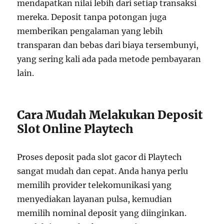
mendapatkan nilai lebih dari setiap transaksi
mereka. Deposit tanpa potongan juga
memberikan pengalaman yang lebih
transparan dan bebas dari biaya tersembunyi,
yang sering kali ada pada metode pembayaran
lain.
Cara Mudah Melakukan Deposit
Slot Online Playtech
Proses deposit pada slot gacor di Playtech
sangat mudah dan cepat. Anda hanya perlu
memilih provider telekomunikasi yang
menyediakan layanan pulsa, kemudian
memilih nominal deposit yang diinginkan.