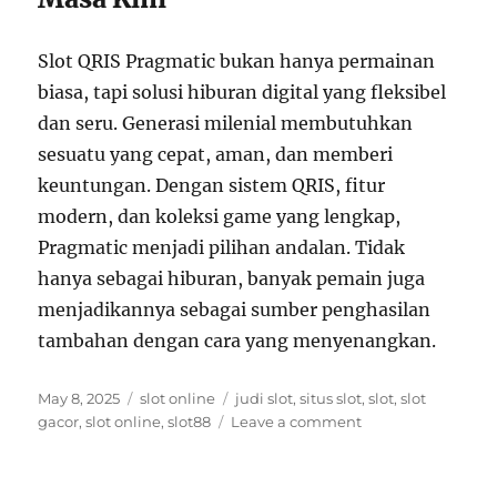
Slot QRIS Pragmatic bukan hanya permainan
biasa, tapi solusi hiburan digital yang fleksibel
dan seru. Generasi milenial membutuhkan
sesuatu yang cepat, aman, dan memberi
keuntungan. Dengan sistem QRIS, fitur
modern, dan koleksi game yang lengkap,
Pragmatic menjadi pilihan andalan. Tidak
hanya sebagai hiburan, banyak pemain juga
menjadikannya sebagai sumber penghasilan
tambahan dengan cara yang menyenangkan.
Posted
Categories
Tags
May 8, 2025
slot online
judi slot
,
situs slot
,
slot
,
slot
on
on
gacor
,
slot online
,
slot88
Leave a comment
Slot
QRIS
Pragmatic