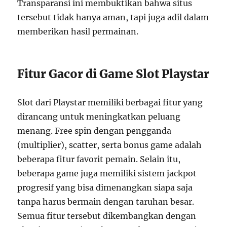
Transparansi ini membuktikan bahwa situs
tersebut tidak hanya aman, tapi juga adil dalam
memberikan hasil permainan.
Fitur Gacor di Game Slot Playstar
Slot dari Playstar memiliki berbagai fitur yang
dirancang untuk meningkatkan peluang
menang. Free spin dengan pengganda
(multiplier), scatter, serta bonus game adalah
beberapa fitur favorit pemain. Selain itu,
beberapa game juga memiliki sistem jackpot
progresif yang bisa dimenangkan siapa saja
tanpa harus bermain dengan taruhan besar.
Semua fitur tersebut dikembangkan dengan