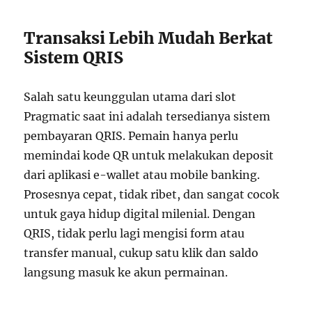
Transaksi Lebih Mudah Berkat
Sistem QRIS
Salah satu keunggulan utama dari slot
Pragmatic saat ini adalah tersedianya sistem
pembayaran QRIS. Pemain hanya perlu
memindai kode QR untuk melakukan deposit
dari aplikasi e-wallet atau mobile banking.
Prosesnya cepat, tidak ribet, dan sangat cocok
untuk gaya hidup digital milenial. Dengan
QRIS, tidak perlu lagi mengisi form atau
transfer manual, cukup satu klik dan saldo
langsung masuk ke akun permainan.