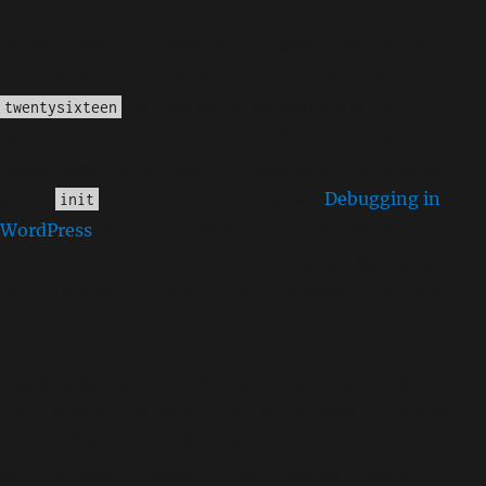
Notice
: Function _load_textdomain_just_in_time
was called
incorrectly
. Translation loading for the
domain was triggered too early. This is
twentysixteen
usually an indicator for some code in the plugin or
theme running too early. Translations should be loaded
at the
action or later. Please see
Debugging in
init
WordPress
for more information. (This message was
added in version 6.7.0.) in
/home/siamandbeyondcom-
12574/public_html/prod/wp-includes/functions.php
on line
6170
Deprecated
: Function WP_Dependencies->add_data()
was called with an argument that is
deprecated
since
version 6.9.0! IE conditional comments are ignored by
all supported browsers. in
/home/siamandbeyondcom-