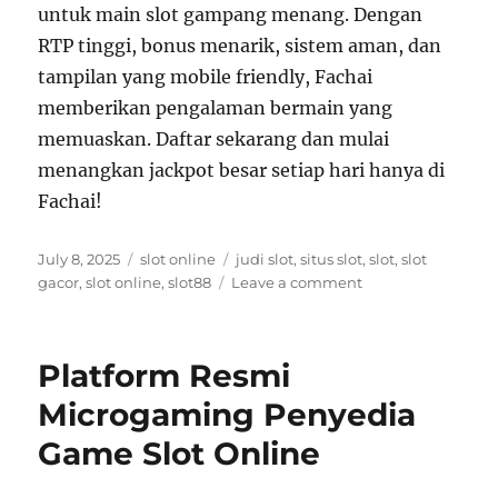
untuk main slot gampang menang. Dengan
RTP tinggi, bonus menarik, sistem aman, dan
tampilan yang mobile friendly, Fachai
memberikan pengalaman bermain yang
memuaskan. Daftar sekarang dan mulai
menangkan jackpot besar setiap hari hanya di
Fachai!
Posted
Categories
Tags
July 8, 2025
slot online
judi slot
,
situs slot
,
slot
,
slot
on
on
gacor
,
slot online
,
slot88
Leave a comment
Website
Resmi
Fachai
Platform Resmi
Main
Slot
Microgaming Penyedia
Gampang
Game Slot Online
Menang