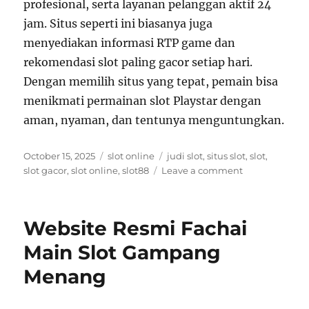
profesional, serta layanan pelanggan aktif 24
jam. Situs seperti ini biasanya juga
menyediakan informasi RTP game dan
rekomendasi slot paling gacor setiap hari.
Dengan memilih situs yang tepat, pemain bisa
menikmati permainan slot Playstar dengan
aman, nyaman, dan tentunya menguntungkan.
Posted
Categories
Tags
October 15, 2025
slot online
judi slot
,
situs slot
,
slot
,
on
on
slot gacor
,
slot online
,
slot88
Leave a comment
Situs
Slot
Gacor
Website Resmi Fachai
Playstar
Jaminan
Main Slot Gampang
Pasti
Menang
Bayar