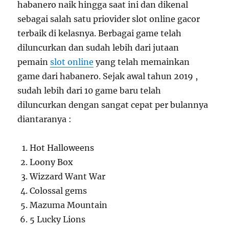
habanero naik hingga saat ini dan dikenal
sebagai salah satu priovider slot online gacor
terbaik di kelasnya. Berbagai game telah
diluncurkan dan sudah lebih dari jutaan
pemain
slot online
yang telah memainkan
game dari habanero. Sejak awal tahun 2019 ,
sudah lebih dari 10 game baru telah
diluncurkan dengan sangat cepat per bulannya
diantaranya :
Hot Halloweens
Loony Box
Wizzard Want War
Colossal gems
Mazuma Mountain
5 Lucky Lions