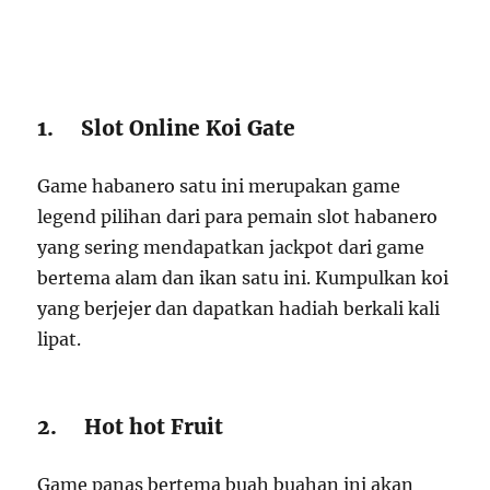
1. Slot Online Koi Gate
Game habanero satu ini merupakan game
legend pilihan dari para pemain slot habanero
yang sering mendapatkan jackpot dari game
bertema alam dan ikan satu ini. Kumpulkan koi
yang berjejer dan dapatkan hadiah berkali kali
lipat.
2. Hot hot Fruit
Game panas bertema buah buahan ini akan