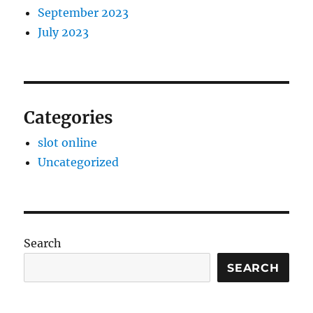
September 2023
July 2023
Categories
slot online
Uncategorized
Search
SEARCH