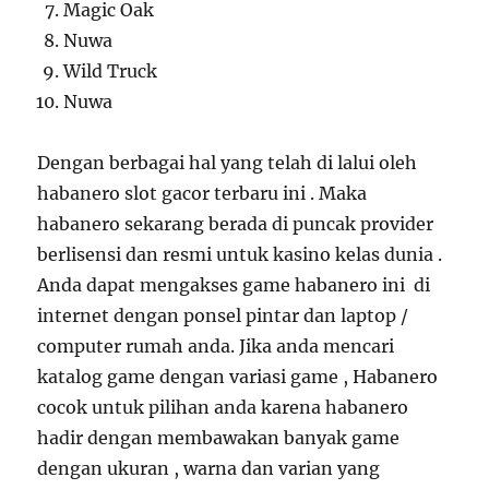
Magic Oak
Nuwa
Wild Truck
Nuwa
Dengan berbagai hal yang telah di lalui oleh
habanero slot gacor terbaru ini . Maka
habanero sekarang berada di puncak provider
berlisensi dan resmi untuk kasino kelas dunia .
Anda dapat mengakses game habanero ini di
internet dengan ponsel pintar dan laptop /
computer rumah anda. Jika anda mencari
katalog game dengan variasi game , Habanero
cocok untuk pilihan anda karena habanero
hadir dengan membawakan banyak game
dengan ukuran , warna dan varian yang