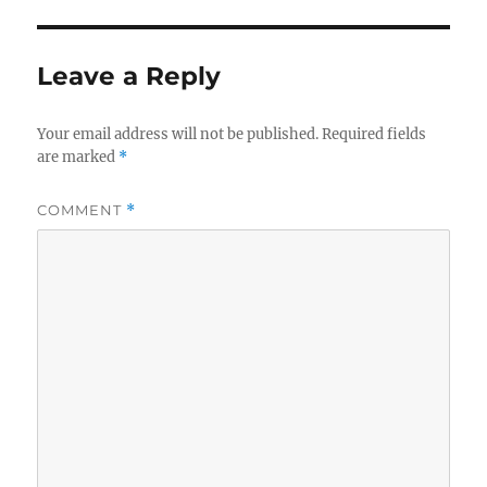
Leave a Reply
Your email address will not be published.
Required fields
are marked
*
COMMENT
*