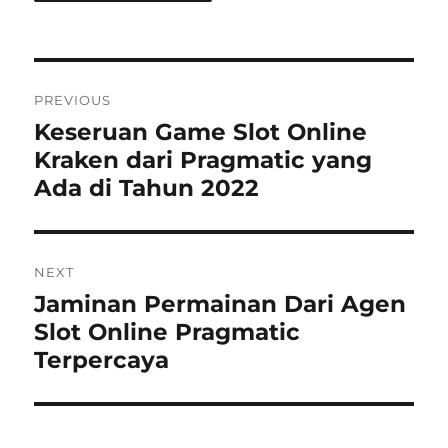
Post
PREVIOUS
navigation
Keseruan Game Slot Online
Previous
Kraken dari Pragmatic yang
post:
Ada di Tahun 2022
NEXT
Jaminan Permainan Dari Agen
Next
Slot Online Pragmatic
post:
Terpercaya