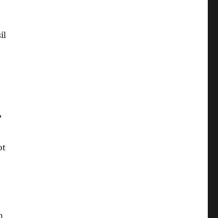
il
r
ot
m