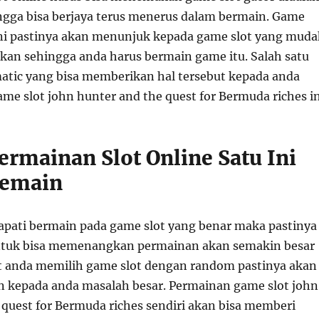
gga bisa berjaya terus menerus dalam bermain. Game
 ini pastinya akan menunjuk kepada game slot yang mud
kan sehingga anda harus bermain game itu. Salah satu
atic yang bisa memberikan hal tersebut kepada anda
ame slot john hunter and the quest for Bermuda riches in
ermainan Slot Online Satu Ini
Pemain
pati bermain pada game slot yang benar maka pastinya
ntuk bisa memenangkan permainan akan semakin besar
at anda memilih game slot dengan random pastinya akan
 kepada anda masalah besar. Permainan game slot john
 quest for Bermuda riches sendiri akan bisa memberi