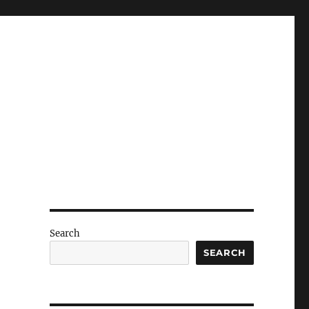
Search
SEARCH