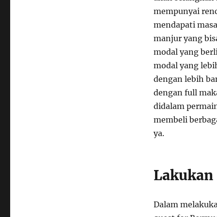
mempunyai renc
mendapati masal
manjur yang bis
modal yang berl
modal yang lebi
dengan lebih ba
dengan full mak
didalam permain
membeli berbaga
ya.
Lakukan 
Dalam melakukan