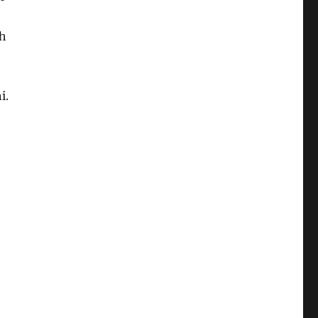
ah
i.