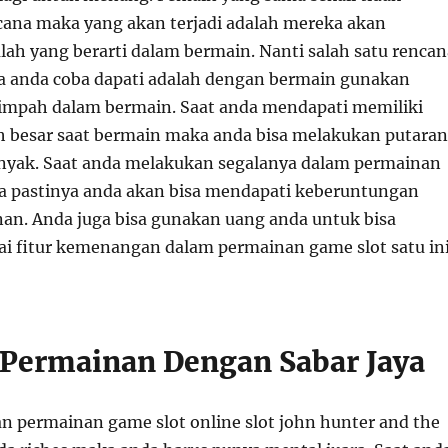
ana maka yang akan terjadi adalah mereka akan
ah yang berarti dalam bermain. Nanti salah satu rencan
a anda coba dapati adalah dengan bermain gunakan
impah dalam bermain. Saat anda mendapati memiliki
h besar saat bermain maka anda bisa melakukan putaran
nyak. Saat anda melakukan segalanya dalam permainan
a pastinya anda akan bisa mendapati keberuntungan
an. Anda juga bisa gunakan uang anda untuk bisa
i fitur kemenangan dalam permainan game slot satu in
Permainan Dengan Sabar Jaya
 permainan game slot online slot john hunter and the