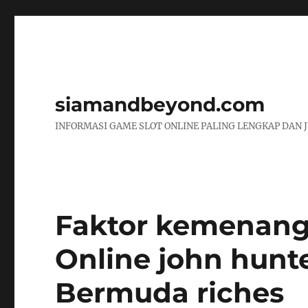
siamandbeyond.com
INFORMASI GAME SLOT ONLINE PALING LENGKAP DAN 
Faktor kemenang
Online john hunte
Bermuda riches